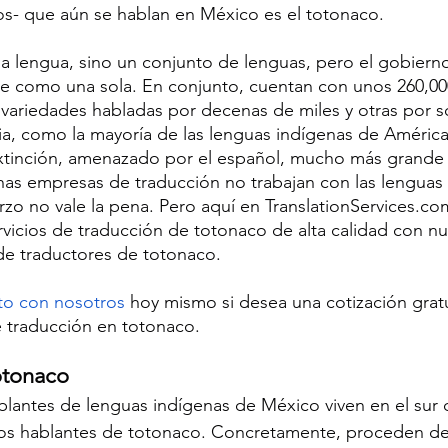
cos- que aún se hablan en México es el totonaco.
a lengua, sino un conjunto de lenguas, pero el gobiern
ce como una sola. En conjunto, cuentan con unos 260,00
 variedades habladas por decenas de miles y otras por s
ia, como la mayoría de las lenguas indígenas de América
xtinción, amenazado por el español, mucho más grande y
as empresas de traducción no trabajan con las lenguas 
rzo no vale la pena. Pero aquí en TranslationServices.co
rvicios de traducción de totonaco de alta calidad con nu
e traductores de totonaco.
to con nosotros
 hoy mismo si desea una cotización gratu
e traducción en totonaco.
otonaco
blantes de lenguas indígenas de México viven en el sur d
 los hablantes de totonaco. Concretamente, proceden de