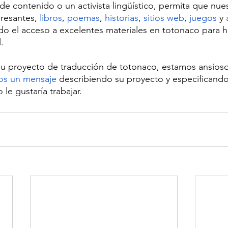
de contenido o un activista lingüístico, permita que nue
resantes, 
libros
, 
poemas
, 
historias
, 
sitios web
, 
juegos
 y 
o el acceso a excelentes materiales en totonaco para h
.
su proyecto de traducción de totonaco, estamos ansioso
os un mensaje
 describiendo su proyecto y especificand
le gustaría trabajar.