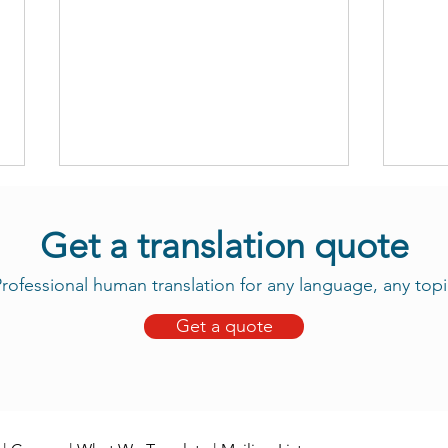
Get a translation quote
rofessional human translation for any language, any topi
Get a quote
Orgullosos de traducir el
Esta
rapanui para usted
empe
de t