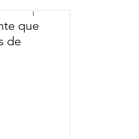
Tips
Certified
nte que
s de
se
Bulgarian