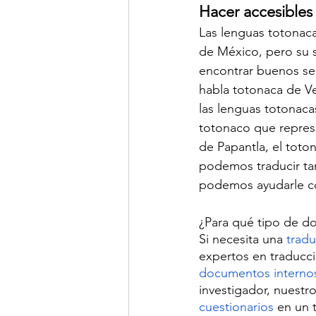
Hacer accesibles 
Las lenguas totonaca
de México, pero su si
encontrar buenos ser
habla totonaca de Ve
las lenguas totonaca
totonaco que represe
de Papantla, el toto
podemos traducir ta
podemos ayudarle co
¿Para qué tipo de d
Si necesita una 
tradu
expertos en traducc
documentos interno
investigador, nuestr
cuestionarios
 en un 