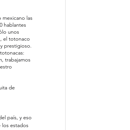
o mexicano las 
0 hablantes 
ólo unos 
, el totonaco 
 prestigioso. 
totonacas: 
m, trabajamos 
estro 
ita de 
el país, y eso 
 los estados 