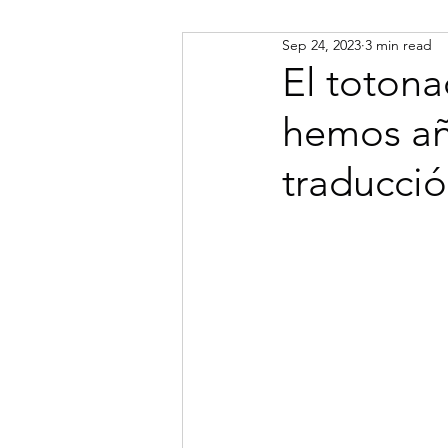
Sep 24, 2023
3 min read
Russian
Spanish
Viet
El totona
hemos aña
Portuguese
Afrikaans
traducci
Catalan
Croatian
Dani