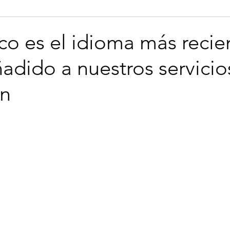
namese
Legal
Technical
Business
Marketing
co es el idioma más recie
dido a nuestros servicio
Azerbaijani
Bengali
Bosnian
Brazilian Portugue
ón
sh
Dutch
Finnish
Galician