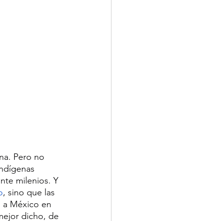
na. Pero no 
indígenas 
nte milenios. Y 
o
, sino que las 
e a México en 
mejor dicho, de 