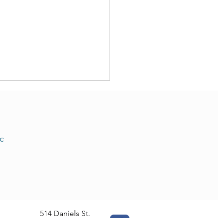
c
mos encantados de
zar a ofrecer servicios
raducción waorani
514 Daniels St.