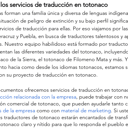
los servicios de traducción en totonaco
s forman una familia única y diversa de lenguas indígena
tuación de peligro de extinción y su bajo perfil significan
vicios de traducción para ellas. Por eso viajamos por la
racruz y Puebla, en busca de traductores talentosos y 
s. Nuestro equipo habilidoso está formado por traducto
ntan las diferentes variedades del totonaco, incluyendo
naco de la Sierra, el totonaco de Filomeno Mata y más. 
nto hacia como desde los idiomas totonacos, estamos 
n su proyecto de traducción en totonaco.
ocumentos ofrecemos servicios de traducción en totonac
cción relacionada con la empresa
, puede trabajar con n
ión comercial de totonaco, que pueden ayudarle tanto c
s de la empresa
 como con 
material de marketing
. Si ust
os traductores de totonaco estarán encantados de transf
totonaco claro y nítido para que lo responda el pueblo e