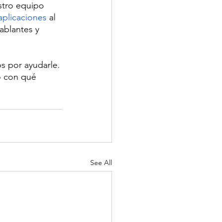
stro equipo 
aplicaciones
 al 
ablantes y 
s por ayudarle. 
o con qué 
See All