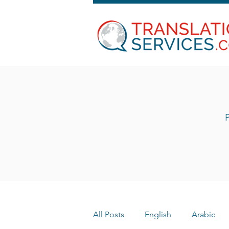
P
All Posts
English
Arabic