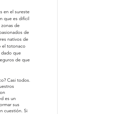
s en el sureste 
 que es difícil 
s zonas de 
apasionados de 
res nativos de 
 el totonaco 
Y dado que 
seguros de que 
o? Casi todos. 
uestros 
on 
ed es un 
ormar sus 
n cuestión. Si 