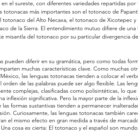
 en el sureste, con diferentes variedades repartidas por 
uas totonacas más importantes son el totonaco de Papantl
l totonaco del Alto Necaxa, el totonaco de Xicotepec y
aco de la Sierra. El entendimiento mutuo difiere de una 
e misantla del totonaco por su particular divergencia del
s pueden diferir en su gramática, pero como todas form
 comparten muchas características clave. Como muchas otr
 México, las lenguas totonacas tienden a colocar el verbo
l orden de las palabras puede ser algo flexible. Las len
nte complejas, clasificadas como polisintéticas, lo que 
na inflexión significativa. Pero la mayor parte de la infle
 las formas sustantivas tienden a permanecer inalteradas
ión. Curiosamente, las lenguas totonacas también care
gran el mismo efecto en gran medida a través de marcad
 Una cosa es cierta: El totonaco y el español son mundo