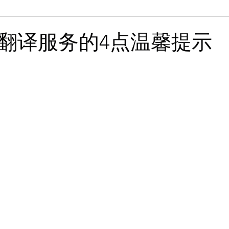
namese
Legal
Technical
Business
Marketing
翻译服务的4点温馨提示
Azerbaijani
Bengali
Bosnian
Brazilian Portugue
sh
Dutch
Finnish
Galician