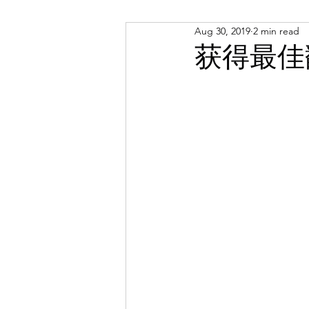
Aug 30, 2019
2 min read
Russian
Spanish
Viet
获得最佳
Portuguese
Afrikaans
Catalan
Croatian
Dani