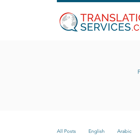
P
All Posts
English
Arabic