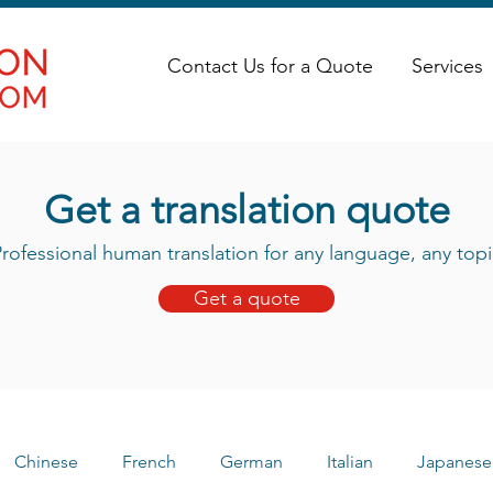
Contact Us for a Quote
Services
Get a translation quote
rofessional human translation for any language, any topi
Get a quote
Chinese
French
German
Italian
Japanese