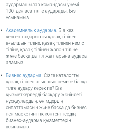
аудармашылар командасы үнемі
100-ден аса тілге аударады. Біз
ұсынамыз:
Академиялық аударма
.
Біз кез
келген тақырыпты қазақ тілінен
ағылшын тіліне, қазақ тілінен неміс
тіліне, қазақ тілінен жапон тіліне
және басқа да тіл жұптарына аудара
аламыз..
Бизнес аударма
.
Сізге каталогты
қазақ тілінен ағылшын немесе басқа
тілге аудару керек пе? Біз
қызметкерлерді басқару жөніндегі
нұсқаулардың, өнімдердің
сипаттамасын және басқа да бизнес
пен маркетингтік контенттердің
бизнес-аударма қызметтерін
ұсынамыз.