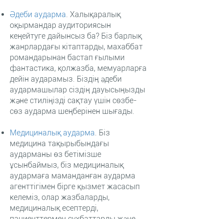
Әдеби аударма
.
Халықаралық
оқырмандар аудиториясын
кеңейтуге дайынсыз ба? Біз барлық
жанрлардағы кітаптарды, махаббат
романдарынан бастап ғылыми
фантастика, қолжазба, мемуарларға
дейін аударамыз. Біздің әдеби
аудармашылар сіздің дауысыңызды
және стиліңізді сақтау үшін сөзбе-
сөз аударма шеңберінен шығады.
Медициналық аударма
.
Біз
медицина тақырыбындағы
аударманы өз бетімізше
ұсынбаймыз, біз медициналық
аудармаға маманданған аударма
агенттігімен бірге қызмет жасасып
келеміз, олар жазбаларды,
медициналық есептерді,
пациенттермен сұхбаттарды және