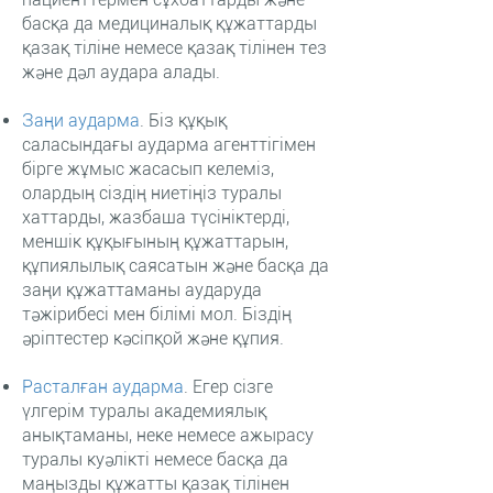
басқа да медициналық құжаттарды
қазақ тіліне немесе қазақ тілінен тез
және дәл аудара алады.
Заңи аударма
.
Біз құқық
саласындағы аударма агенттігімен
бірге жұмыс жасасып келеміз,
олардың сіздің ниетіңіз туралы
хаттарды, жазбаша түсініктерді,
меншік құқығының құжаттарын,
құпиялылық саясатын және басқа да
заңи құжаттаманы аударуда
тәжірибесі мен білімі мол. Біздің
әріптестер кәсіпқой және құпия.
Расталған аударма
.
Егер сізге
үлгерім туралы академиялық
анықтаманы, неке немесе ажырасу
туралы куәлікті немесе басқа да
маңызды құжатты қазақ тілінен