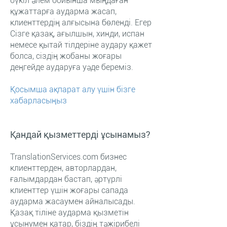
бүкіл әлем бойынша мыңдаған
құжаттарға аударма жасап,
клиенттердің алғысына бөленді. Егер
Сізге қазақ, ағылшын, хинди, испан
немесе қытай тілдеріне аудару қажет
болса, сіздің жобаны жоғары
деңгейде аударуға уәде береміз.
Қосымша ақпарат алу үшін бізге
хабарласыңыз
Қандай қызметтерді ұсынамыз?
TranslationServices.com бизнес
клиенттерден, авторлардан,
ғалымдардан бастап, әртүрлі
клиенттер үшін жоғары сапада
аударма жасаумен айналысады.
Қазақ тіліне аударма қызметін
ұсынумен қатар, біздің тәжірибелі