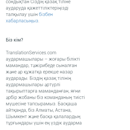
сондықтан Сіздің қазақ тіліне
аударуда қажеттіліктеріңізді
талқылау үшін
бізбен
хабарласыңыз
.
Біз кім?
TranslationServices.com
аудармашылары – жоғары білікті
мамандар, тәжірибеде сыналған
және әр құжатқа ерекше назар
аударады. Біздің қазақ тілінің
аудармашылары әртүрлі
тақырыптарға маманданған, яғни
әрбір жобаны біз команданың тиісті
мүшесіне тапсырамыз. Басқаша
айтқанда, біз Алматы, Астана,
Шымкент және басқа қалалардың
тұрғындары үшін ең үздік аударма
қызметтерін ұсынамыз.