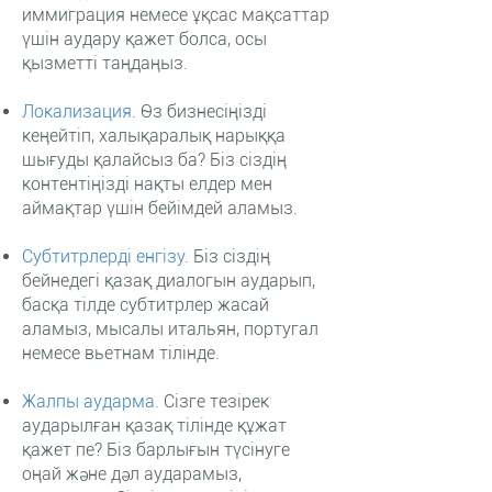
иммиграция немесе ұқсас мақсаттар
үшін аудару қажет болса, осы
қызметті таңдаңыз.
Локализация
.
Өз бизнесіңізді
кеңейтіп, халықаралық нарыққа
шығуды қалайсыз ба? Біз сіздің
контентіңізді нақты елдер мен
аймақтар үшін бейімдей аламыз.
Субтитрлерді енгізу
.
Біз сіздің
бейнедегі қазақ диалогын аударып,
басқа тілде субтитрлер жасай
аламыз, мысалы итальян, португал
немесе вьетнам тілінде.
Жалпы аударма
.
Сізге тезірек
аударылған қазақ тілінде құжат
қажет пе? Біз барлығын түсінуге
оңай және дәл аударамыз,