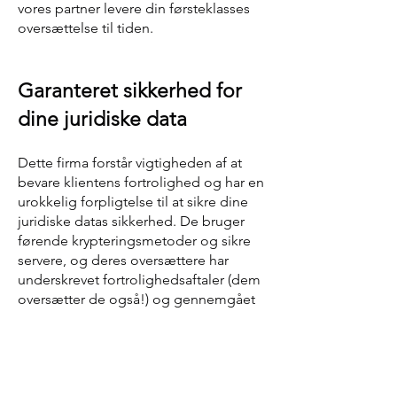
vores partner levere din førsteklasses
oversættelse til tiden.
Garanteret sikkerhed for
dine juridiske data
Dette firma forstår vigtigheden af ​​at
bevare klientens fortrolighed og har en
urokkelig forpligtelse til at sikre ​​dine
juridiske datas sikkerhed. De bruger
førende krypteringsmetoder og sikre
servere, og deres oversættere har
underskrevet fortrolighedsaftaler (dem
oversætter de også!) og gennemgået
strenge baggrundstjek. Uanset om det
er edsvorne erklæringer, købsaftaler
eller finansielle aftaler, vil dine
dokumenter altid forblive i pålidelige
hænder.