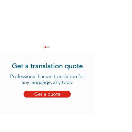
Get a translation quote
Professional human translation for
any language, any topic
Get a quote
O que procurar ao
O que procurar 
escolher um serviço de
escolher um ser
tradução técnica
tradução jurídica